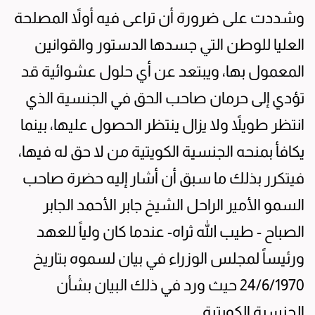
وشددت على ضرورة أن تراعى فيه أولاً المصلحة
العليا للوطن التي جسدها الدستور والقوانين
المعمول بها، ويبتعد عن أي حلول عشوائية قد
تؤدي إلى حرمان صاحب الحق في الجنسية الذي
انتظر طويلاً ولا يزال ينتظر الحصول عليها، بينما
يكافأ بمنحه الجنسية الكويتية من لا حق له فيها،
فيتكرر بذلك ما سبق أن أشار إليه حضرة صاحب
السمو الأمير الراحل الشيخ جابر الأحمد الجابر
الصباح - طيب الله ثراه- عندما كان ولياً للعهد
ورئيساً لمجلس الوزراء في بيان لسموه بتاريخ
24/6/1970 حيث ورد في ذلك البيان بشأن
الجنسية الكويتية.