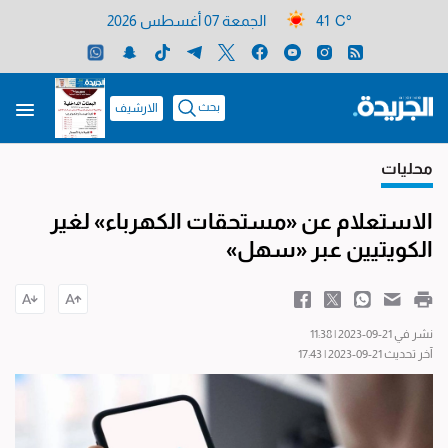
41 C°
الجمعة 07 أغسطس 2026
بحث
الارشيف
محليات
الاستعلام عن «مستحقات الكهرباء» لغير
الكويتيين عبر «سهل»
نشر في 21-09-2023 | 11:38
آخر تحديث 21-09-2023 | 17:43