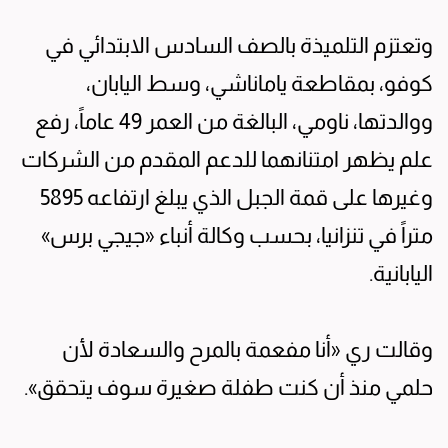
وتعتزم التلميذة بالصف السادس الابتدائي في
كوفو، بمقاطعة ياماناشي، وسط اليابان،
ووالدتها، ناومي، البالغة من العمر 49 عاماً، رفع
علم يظهر امتنانهما للدعم المقدم من الشركات
وغيرها على قمة الجبل الذي يبلغ ارتفاعه 5895
متراً في تنزانيا، بحسب وكالة أنباء «جيجي برس»
اليابانية.
وقالت ري «أنا مفعمة بالمرح والسعادة لأن
حلمي منذ أن كنت طفلة صغيرة سوف يتحقق».