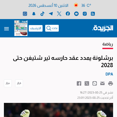
36 C°
الاثنين 10 أغسطس 2026
بحث
الارشيف
رياضة
برشلونة يمدد عقد حارسه تير شتيغن حتى
2028
DPA
نشر في 25-08-2023 | 16:27
آخر تحديث 25-08-2023 | 23:01