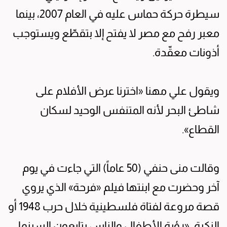
سيطرة حركة حماس عليه في العام 2007، بينما
معبر رفح مع مصر لا يفتح إلا بتقطّع ويستوجب
أذونات معقّدة.
ويقول علي مهنا «اخترنا عرض الأفلام على
شاطئ البحر لأنه المتنفس الوحيد لسكان
القطاع».
وقالت منى حنفي (50 عاماً) التي جاءت في يوم
آخر وحضرت مع ابنتها فيلم «فرحة» الذي يروي
قصة مروعة لفتاة فلسطينية خلال حرب 1948 أو
النكبة، «رؤية الأطفال والناس يتابعون السينما