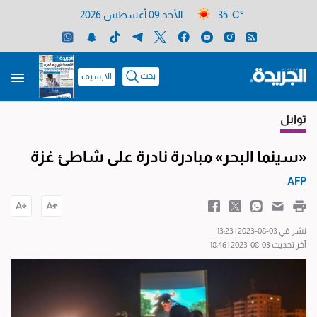
35 C°
الأحد 09 أغسطس 2026
بحث
الارشيف
توابل
«سينما البحر» مبادرة نادرة على شاطئ غزة
AFP
نشر في 03-08-2023 | 13:23
آخر تحديث 03-08-2023 | 18:46