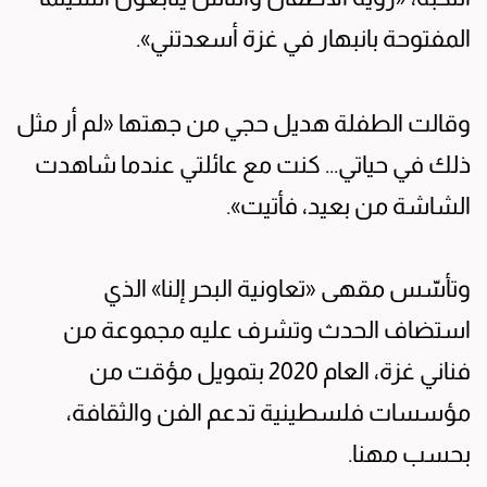
المفتوحة بانبهار في غزة أسعدتني».
وقالت الطفلة هديل حجي من جهتها «لم أر مثل
ذلك في حياتي... كنت مع عائلتي عندما شاهدت
الشاشة من بعيد، فأتيت».
وتأسّس مقهى «تعاونية البحر إلنا» الذي
استضاف الحدث وتشرف عليه مجموعة من
فناني غزة، العام 2020 بتمويل مؤقت من
مؤسسات فلسطينية تدعم الفن والثقافة،
بحسب مهنا.