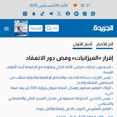
38 C°
الأحد 09 أغسطس 2026
بحث
الارشيف
آخر الأخبار
أخبار الأولى
إقرار «الميزانيات» وفض دور الانعقاد
• السعدون: إنجازات مجلس الأمة الحالي وتعاونه مع الحكومة أزعجا أطراف
الفساد
• رئيس الوزراء: جسامة التحديات والمخاطر الإقليمية والدولية تتطلب من
السلطتين اليقظة والحذر
• البراك: التعليم متدهور وهيكل الدولة مترهل ورؤية 2035 لم ينفذ منها
شيء
• عيسى الكندري: الحكومة مستمرة في تعديل المسار المالي والاقتصادي
والسياسي
• الغانم: التعليم في الكويت الأعلى إنفاقاً والأقل جودة
محيي عامر
و
فهد التركي
و
علي صنيدح