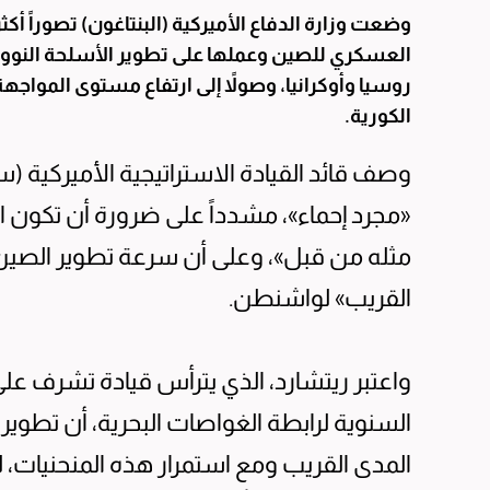
وضعت وزارة الدفاع الأميركية (البنتاغون) تصوراً أكث
العسكري للصين وعملها على تطوير الأسلحة النووية،
روسيا وأوكرانيا، وصولاً إلى ارتفاع مستوى المواج
الكورية.
وصف قائد القيادة الاستراتيجية الأميركية (ستر
«مجرد إحماء»، مشدداً على ضرورة أن تكون ا
مثله من قبل»، وعلى أن سرعة تطوير الصين
القريب» لواشنطن.
واعتبر ريتشارد، الذي يترأس قيادة تشرف على 
السنوية لرابطة الغواصات البحرية، أن تطوير
المدى القريب ومع استمرار هذه المنحنيات، 