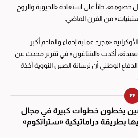
 خصومه»، حاثاً على استعادة «الحيوية والروح
تينيات» من القرن الماضي.
أوكرانية «مجرد عملية إحماء والقادم أكبر،
ة بعيدة»، أكدت «البنتاغون» في تقرير محدث عن
لدفاع الوطني أن ترسانة الصين النووية آخذة
صين يخطون خطوات كبيرة في مجال
ها بطريقة دراماتيكية «ستراتكوم»