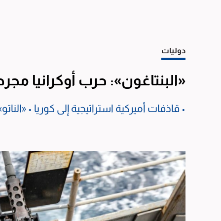
دوليات
«البنتاغون»: حرب أوكرانيا مجر
• قاذفات أميركية استراتيجية إلى كوريا • «النا