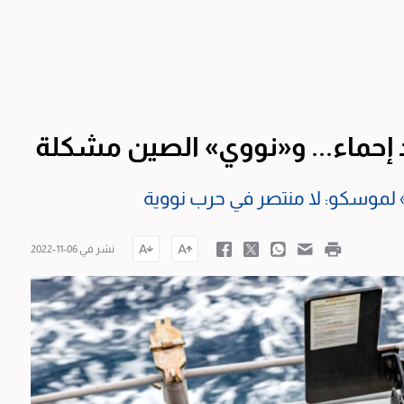
د إحماء... و«نووي» الصين مشكلة
تو» لموسكو: لا منتصر في حرب نووية
نشر في 06-11-2022