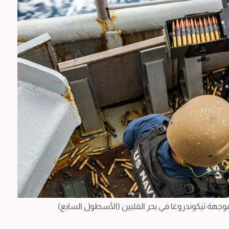
لموجهة تيكوندروغا في بحر الفلبين (الأسطول السابع)