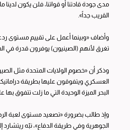
مدى جودة قادتنا أو قواتنا، فلن يكون لدين
القريب جداً».
وأضاف «وبينما أعمل على تقييم مستوى ردعن
تغرق لأنهم (الصينيون) يوفرون قدرة في ال
وذكر أن «خصوم الولايات المتحدة مثل الصي
العسكري ويتفوقون عليها بطريقة دراماتيكية
البحر الميزة الوحيدة التي ما زلت تتفوق بها ع
وإذ طالب بضرورة «تصعيد مستوى لعبة الردع 
الجوهرية وفي طريقة الدفاع»، نبّه ريتشارد 