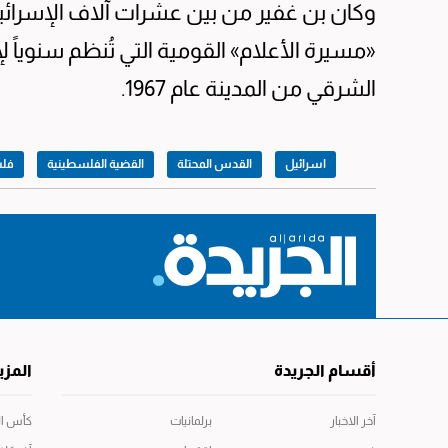
وكان بن غفير من بين عشرات آلاف الإسرائيل
«مسيرة الأعلام» القومية التي تُنظم سنوياً ل
الشرقي من المدينة عام 1967.
اسرائيل
القدس المحتلة
القضية الفلسطينية
فل
أقسام الجريدة
المزي
آخر الاخبار
برلمانيات
كأس العال