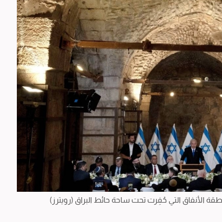
ة الأنفاق التي حُفِرت تحت ساحة حائط البراق (رويترز)