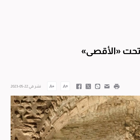
 تحت «الأقصى»
نشر في 22-05-2023