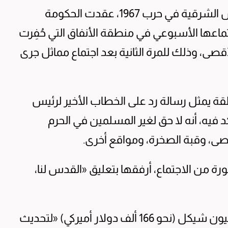
في إطار فعالياتها لإحياء ذكرى احتلال القدس الشرقية في حرب 1967، عقدت الحكومة
جتماعها الأسبوعي في منطقة الأنفاق التي حُفِرت
قصى، وذلك للمرة الثانية بعد اجتماع مماثل جرى
ة يمثل رسالة رد على الخطاب الأخير لرئيس
يه، أنه لا حق لغير المسلمين في الحرم
ى، وقبة الصخرة، ومواقع أخرى.
 من الاجتماع، أرفقها بتعليق «القدس لنا،
وخلال الاجتماع، أقرّت الحكومة زيادة بـ 60 مليون شيكل (نحو 166 ألف دولار أميركي) «لتحديث