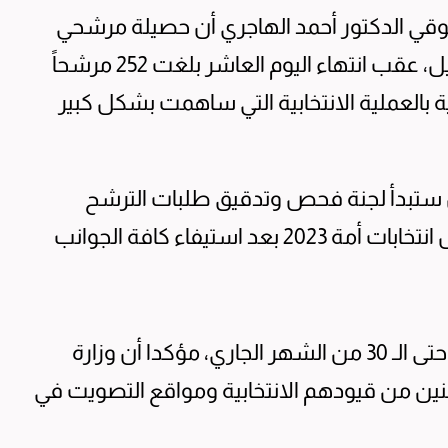
قوقي الدكتور أحمد الهاجري أن حصيلة مرشحي
انتخابات مجلس الأمة بعد إقفال باب التسجيل، عقب انتهاء اليوم العاشر بلغت 252 مرشحاً
معنية بالعملية الانتخابية التي ساهمت بشكل كبير
ن ستبدأ لجنة فحص وتدقيق طلبات الترشح
عملها للخروج بالقائمة النهائية التي ستخوض انتخابات أمة 2023 بعد استيفاء كافة الجوانب
وأضاف ان عملية تنازل المرشحين ستستمر حتى الـ 30 من الشهر الجاري، مؤكدا أن وزارة
اطنين من قيودهم الانتخابية ومواقع التصويت في