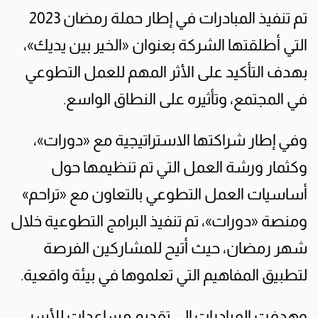
تم تنفيذ المبادرات في إطار حملة رمضان 2023
التي أطلقتها الشركة بعنوان «الخير بين يديك»،
بهدف التأكيد على الأثر المهم للعمل التطوعي
في المجتمع، وتأثيره على النطاق الواسع.
وفي إطار شراكتها الاستراتيجية مع «دورات»،
وكثمار ورشة العمل التي تم تنظيمها حول
أساسيات العمل التطوعي بالتعاون مع «تراحم»
ومنصة «دورات»، تم تنفيذ البرامج التطوعية خلال
شهر رمضان، حيث أتيح للمشاركين الفرصة
لتطبيق المفاهيم التي تعلموها في بيئة واقعية.
وهدفت المبادرات إلى تقديم مساعدات للأسر