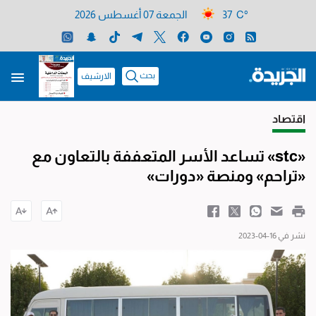
37 C°
الجمعة 07 أغسطس 2026
بحث
الارشيف
اقتصاد
«stc» تساعد الأسر المتعففة بالتعاون مع
«تراحم» ومنصة «دورات»
نشر في 16-04-2023