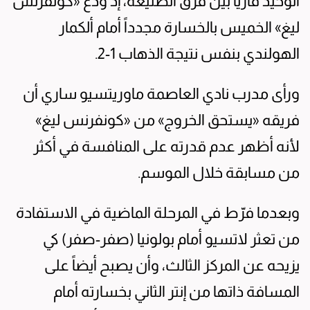
الوحيد قارياً بين فرق الطليعة، إذ ودع «كونفرنس
ليغ» الخميس بالخسارة مجدداً أمام ألكمار
الهولندي بنفس نتيجة الذهاب 1-2.
ورأى مدرب نادي العاصمة ماوريتسيو ساري أن
فريقه «يستحق الخروج» من «كونفرنس ليغ»
لأنه أظهر عدم قدرته على المنافسة في أكثر
من مسابقة خلال الموسم.
وبعدما فرّط في المرحلة الماضية في الاستفادة
من تعثر لاتسيو أمام بولونيا (صفر-صفر) كي
يزيحه عن المركز الثالث، وأن يصبح أيضاً على
المسافة ذاتها من إنتر الثاني بخسارته أمام