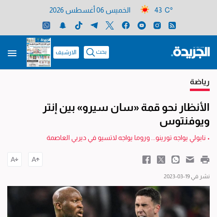
43 C°
الخميس 06 أغسطس 2026
بحث
الارشيف
رياضة
الأنظار نحو قمة «سان سيرو» بين إنتر
ويوفنتوس
• نابولي يواجه تورينو... وروما يواجه لاتسيو في ديربي العاصمة
نشر في 19-03-2023