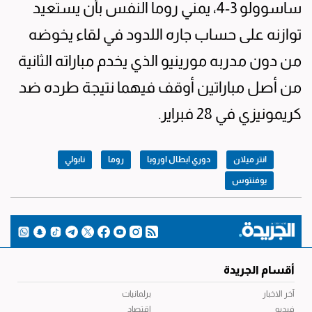
ساسوولو 3-4، يمني روما النفس بأن يستعيد
توازنه على حساب جاره اللدود في لقاء يخوضه
من دون مدربه مورينيو الذي يخدم مباراته الثانية
من أصل مباراتين أوقف فيهما نتيجة طرده ضد
كريمونيزي في 28 فبراير.
انتر ميلان
دوري ابطال اوروبا
روما
نابولي
يوفنتوس
أقسام الجريدة
آخر الاخبار
برلمانيات
فيديو
اقتصاد