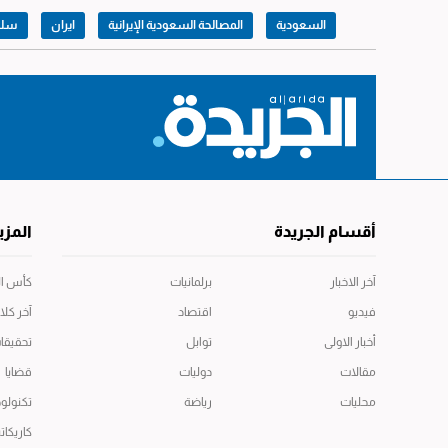
السعودية
المصالحة السعودية الإيرانية
ايران
سلط
أقسام الجريدة
المزي
آخر الاخبار
برلمانيات
كأس العال
فيديو
اقتصاد
آخر كلا
أخبار الاولى
توابل
تحقيقا
مقالات
دوليات
قضايا
محليات
رياضة
تكنولوج
كاريكاتي