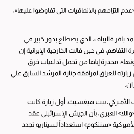
«عدم التزامهم بالاتفاقيات التي تفاوضوا عليها»،
د باقر قاليباف، الذي يضطلع بدور كبير في
 التفاهم، في حين قالت الخارجية الإيرانية إن
ا»، محذرة إياها من تحمل تداعيات خرق
ارته للعراق لمرافقة جنازة المرشد السابق علي
ان.
ب الأميركي، بيت هيغسيث، أول زيارة كانت
لا» العبري، بأن الجيش الإسرائيلي عقد
لأميركية «سنتكوم» استعداداً لسيناريو تجدد