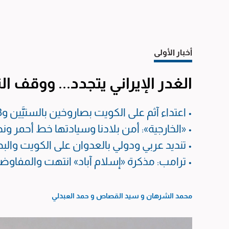
أخبار الأولى
الغدر الإيراني يتجدد... ووقف الن
• اعتداء آثم على الكويت بصاروخين بالستيَّين و13 طائرة مسيَّرة
• «الخارجية»: أمن بلادنا وسيادتها خط أحمر ون
• تنديد عربي ودولي بالعدوان على الكويت وال
• ترامب: مذكرة «إسلام آباد» انتهت والمف
محمد الشرهان
و
سيد القصاص
و
حمد العبدلي