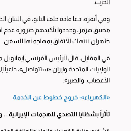
الحرب.
وفي أنقرة، دعا قادة حلف الناتو، في البيان ال
مضيق هرمز، وجددوا تأكيدهم ضرورة عدم امتل
طهران تنتهك الاتفاق بمهاجمتها للسفن.
في المقابل، قال الرئيس الفرنسي إيمانويل ما
الولإيات المتحدة وإيران «ستتواصل»، داعياً 
الأعصاب، والصبر».
«الكهرباء»: خروج خطوط عن الخدمة
تأثراً بشظايا التصدي للهجمات الإيرانية... وا