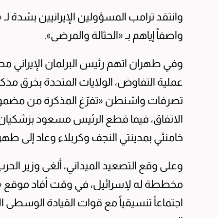
وانتقد ترامب المسؤولين ‌الإيرانيين بشدة لـ 
واصفاً إياهم بـ «الحثالة والمرضى».
وفي طهران اتهم رئيس البرلمان الإيراني محم
عملية التفاوض، الولايات المتحدة بخرق مذكرة
تصرفات واشنطن «تفرّغ المذكرة من مضمونه
الاتفاق، فيما قطع الرئيس مسعود بزشكيان زي
خامنئي بمدينتي النجف وكربلاء وعاد إلى طهر
وعلى وقع التصعيد الميداني، ألغى وزير الحر
مخططة له لإسرائيل، في وقت أفاد موقع «وال
اجتماعاً تنسيقياً مع قوات القيادة الوسطى ا