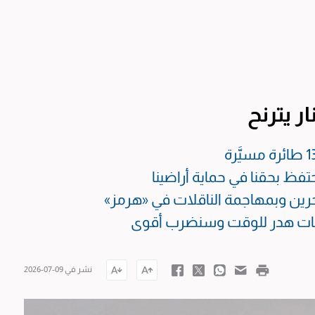
ار يترنح
حتفظ بحقنا في حماية أراضينا
بحرين وبمهاجمة الناقلات في «هرمز»
اوضات هدر للوقت وسنضرب أقوى
نشر في 09-07-2026