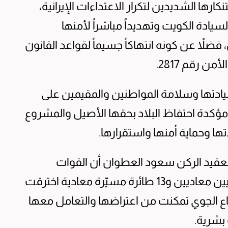
ارها الشديدين لتكرار الاعتداءات الإيرانية،
لسيادة الكويت وتهديداً مباشراً لأمنها
ضلاً عن كونه انتهاكاً جسيماً لقواعد القانون
ن رقم 2817.
ادتها وسلامة المواطنين والمقيمين على
مؤكدة احتفاظ البلاد بحقها الأصيل والمشروع
ها وحماية أمنها واستقرارها.
العقيد الركن سعود العطوان أن القوات
المسلحة رصدت فجر أمس صاروخين بالستيين معاديين و13 طائرة مسيّرة معادية اخترقت
دفاع الجوي تمكنت من اعتراضها والتعامل معها
 بشرية.