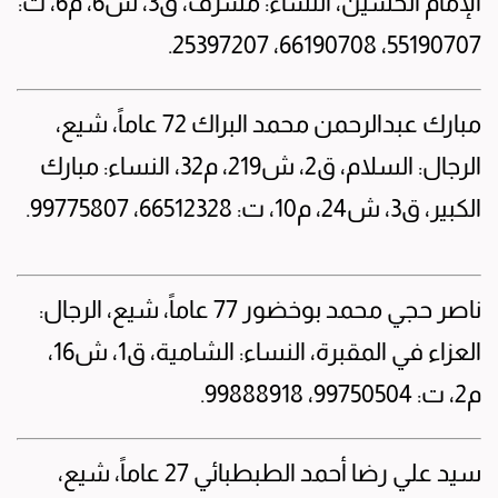
الإمام الحسين، النساء: مشرف، ق3، ش6، م6، ت:
55190707، 66190708، 25397207.
مبارك عبدالرحمن محمد البراك 72 عاماً، شيع،
الرجال: السلام، ق2، ش219، م32، النساء: مبارك
الكبير، ق3، ش24، م10، ت: 66512328، 99775807.
ناصر حجي محمد بوخضور 77 عاماً، شيع، الرجال:
العزاء في المقبرة، النساء: الشامية، ق1، ش16،
م2، ت: 99750504، 99888918.
سيد علي رضا أحمد الطبطبائي 27 عاماً، شيع،