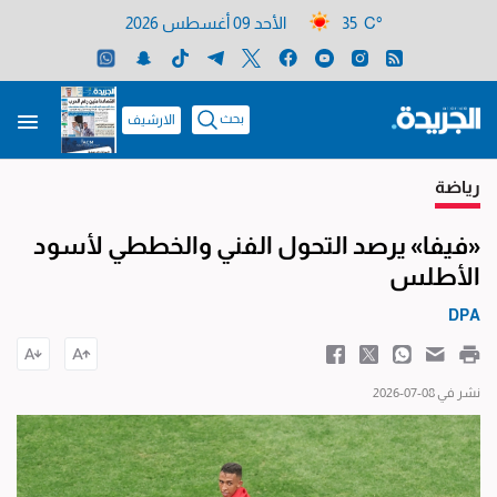
35 C°
الأحد 09 أغسطس 2026
بحث
الارشيف
رياضة
«فيفا» يرصد التحول الفني والخططي لأسود
الأطلس
DPA
نشر في 08-07-2026