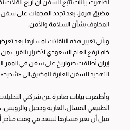
أظهرت بيانات تتبع السفن أن أربع ناقلات ن
مضيق هرمز، بعد تجدد الهجمات ⁠على سفن في ا
‌المخاوف بشأن السلامة ​والأمن.
ويأتي تغيير هذه الناقلات لمسارها بعد ‌تعر
خام ترفع ‌العلم السعودي لأضرار بالقرب من 
إيران أطلقت ​صواريخ على سفن في الممر ال
التهديد للسفن ​العابرة للمضيق إلى «شديد».
وأظهرت بيانات صادرة ‌عن شركتي التحليلات 
الطبيعي المسال، الغارية ودحيل والرويس، 
قبل أن تغير ⁠مسارها لتبتعد في وقت متأخر أم