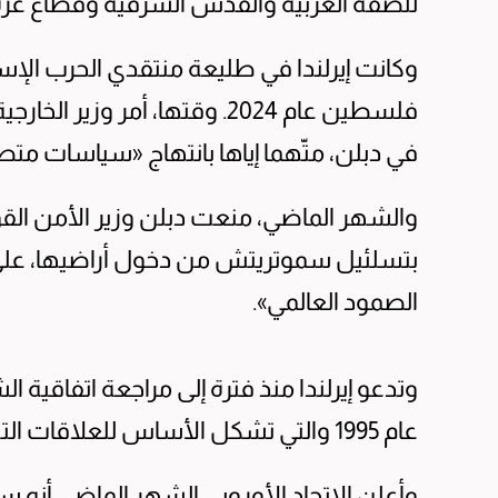
للضفة الغربية والقدس الشرقية وقطاع غزة غ
وكانت إيرلندا في طليعة منتقدي الحرب الإسر
فلسطين عام 2024. وقتها، أمر و
في دبلن، متّهما إياها بانتهاج «سياسات متط
والشهر الماضي، منعت دبلن وزير الأمن القومي
بتسلئيل سموتريتش من دخول أراضيها، عل
الصمود العالمي».
وتدعو إيرلندا منذ فترة إلى مراجعة اتفاقية ا
عام 1995 والتي تشكل الأساس للعلاقات التجارية بين الجانبين.
وأعلن الاتحاد الأوروبي الشهر الماضي أنه 