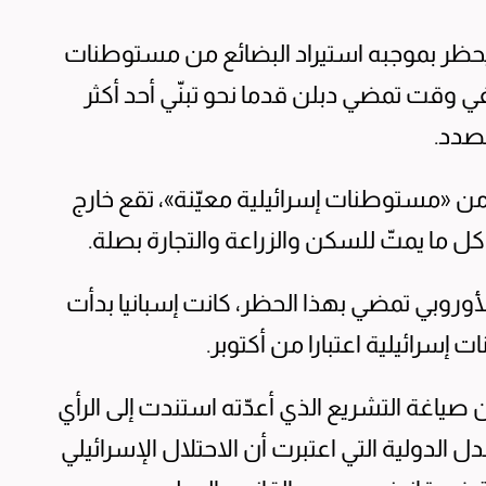
ون يحظر بموجبه استيراد البضائع من مستوطنات
في وقت تمضي دبلن قدما نحو تبنّي أحد أكثر
لصدد.
من «مستوطنات إسرائيلية معيّنة»، تقع خارج
ل ما يمتّ للسكن والزراعة والتجارة بصلة.
 الأوروبي تمضي بهذا الحظر، كانت إسبانيا بدأت
سرائيلية اعتبارا من أكتوبر.
 صياغة التشريع الذي أعدّته استندت إلى الرأي
2024 عن محكمة العدل الدولية التي اعتبرت أن الاحتلال الإسرائيلي