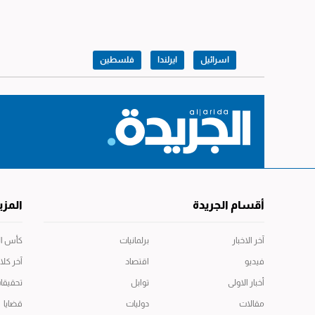
اسرائيل
ايرلندا
فلسطين
أقسام الجريدة
المزي
آخر الاخبار
برلمانيات
كأس العال
فيديو
اقتصاد
آخر كلا
أخبار الاولى
توابل
تحقيقا
مقالات
دوليات
قضايا