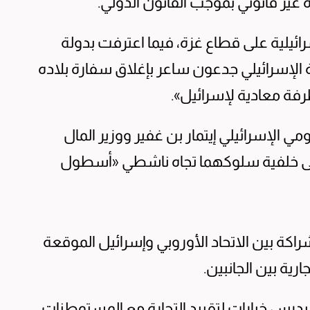
ير قانوني بموجب القانون الدولي.
ائيلية على قطاع غزة، فيما اعترفت بدولة
زير الخارجية الإسرائيلي جدعون ساعر بإغلاق سفارة بلاده
رفة معادية لإسرائيل».
 الإسرائيلي إيتمار بن غفير ووزير المال
ى خلفية سلوكهما تجاه ناشطي «أسطول
لشراكة بين الاتحاد الأوروبي وإسرائيل الموقعة
سيدرس خيارات لتقييد التجارة مع المستوطنات