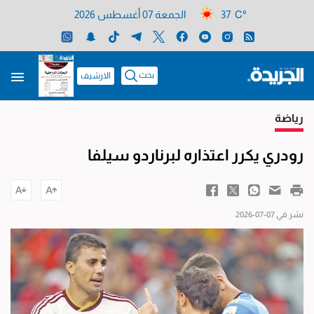
37 C°
الجمعة 07 أغسطس 2026
بحث
الارشيف
رياضة
رودري يكرر اعتذاره لبرناردو سيلفا
نشر في 07-07-2026