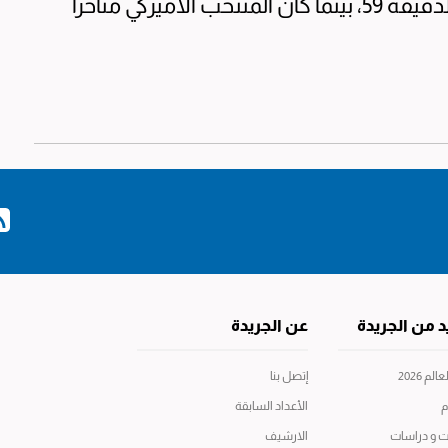
قبل أن يترك مكانه لسيباستيان برهالتر في الدقيقة 59، بينما كان المنتخب الأميركي متأخرا
د من الجريدة
عن الجريدة
م 2026
إتصل بنا
م
الأعداد السابقة
ت و دراسات
الارشيف