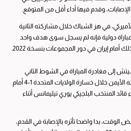
 الإصابات، وقدم فيها أداء أقل من المتوقع.
يركي، في هز الشباك خلال مشاركته الثانية
أس العالم، ورغم تسجيله 33 هدفا في 90 مباراة دولية فإنه لم يسجل سوى هدف واحد
 أمام إيران في دور المجموعات بنسخة 2022.
يتش إلى مغادرة المباراة في الشوط الثاني
بسبب الإصابة، بعدما تعرض لالتواء في كاحله الأيمن خلال خسارة الولايات المتحدة 1-4 أمام
ء قائد المنتخب البلجيكي يوري تيليمانس أثناء
لوقت، بدا واضحا تأثره بالإصابة في القدم،