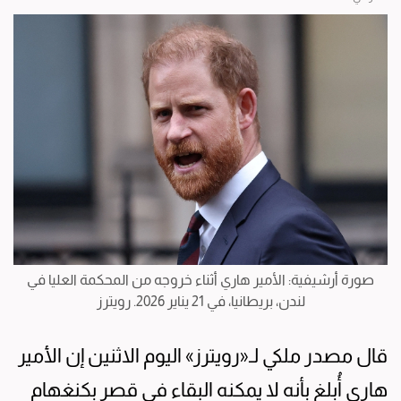
صورة أرشيفية: الأمير هاري أثناء خروجه من المحكمة العليا في
لندن، بريطانيا، في 21 يناير 2026. رويترز
قال مصدر ملكي لـ«رويترز» اليوم الاثنين إن الأمير
هاري أُبلغ بأنه لا يمكنه البقاء في قصر بكنغهام