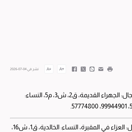
نشر في 04-07-2026
رغيان قريان رغيان سعدان 65 عاما، شيع، الرجال: الجهراء القديمة، ق2، ش3، م5، النساء:
عدنان حمد فهد الجويعد 60 عاما، شيع، الرجال: العزاء في المقبرة، النساء: الخالدية، ق1، ش16،