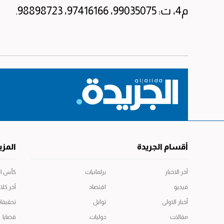
م4، ت: 99035075، 97416166، 98898723.
أقسام الجريدة
المزي
آخر الاخبار
برلمانيات
كأس العال
فيديو
اقتصاد
آخر كلا
أخبار الاولى
توابل
تحقيقا
مقالات
دوليات
قضايا