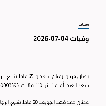
وفيات
وفيات 04-07-2026
سعد العبدالله، ق1، ش110، م8، ت: 50003395، 99944901، 57774800.