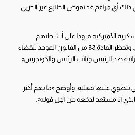
ذلك أي مزاعم قد تقوض الطابع غير الحزبي
لعسكرية الأميركية قيودا على أنشطتهم
السياسية، لا سيما أثناء ارتداء الزي العسكري. وتحظر ⁠المادة ‌88 من القانون الموحد للقضاء
ئية ضد ‌الرئيس ونائب الرئيس ​والكونجرس»
تي تنطوي عليها فعلته، وأوضح «ما يهم أكثر
 الذي أنا مستعد لدفعه من أجل قوله».