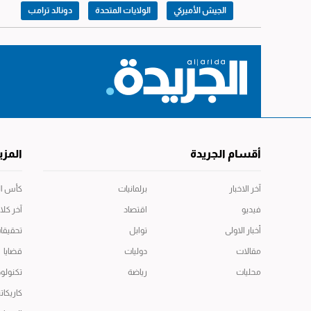
الجيش الأميركي
الولايات المتحدة
دونالد ترامب
أقسام الجريدة
المزي
آخر الاخبار
برلمانيات
كأس العال
فيديو
اقتصاد
آخر كلا
أخبار الاولى
توابل
تحقيقا
مقالات
دوليات
قضايا
محليات
رياضة
تكنولوج
كاريكاتي