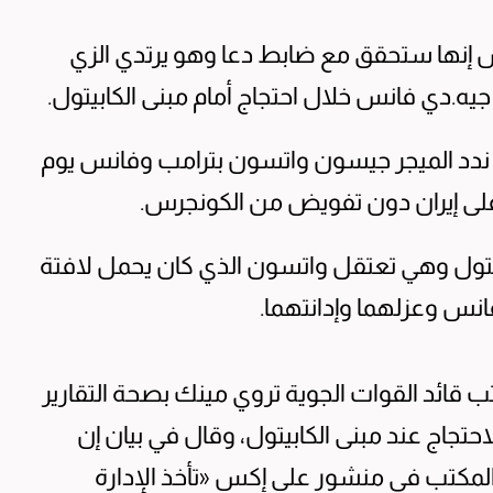
 إنها ستحقق مع ضابط دعا وهو يرتدي الزي
جيه.دي فانس خلال احتجاج ⁠أمام مبنى الكابيتول.
ندد الميجر جيسون واتسون ‌بترامب وفانس يوم
لى إيران ‌دون ​تفويض من الكونجرس.
يتول وهي ‌تعتقل واتسون الذي كان يحمل لافتة
نس وعزلهما وإدانتهما.
قائد القوات الجوية تروي مينك بصحة التقارير
احتجاج عند مبنى الكابيتول، ‌وقال في بيان إن
لمكتب في منشور على إكس «تأخذ الإدارة