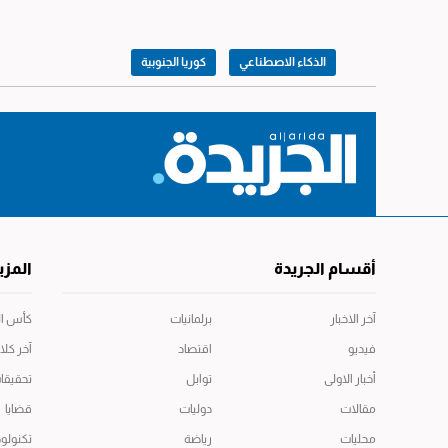
الذكاء الاصطناعي
كوريا الجنوبية
أقسام الجريدة
المزي
آخر الاخبار
برلمانيات
كأس العال
فيديو
اقتصاد
آخر كلا
أخبار الاولى
توابل
تحقيقا
مقالات
دوليات
قضايا
محليات
رياضة
تكنولوج