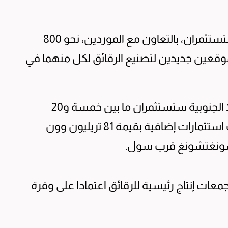
وأضاف أن سامسونغ وإس.كيه هاينكس ستستثمران، بالتعاون مع الموردين، نحو 800
​مليار دولار) لبناء موقعين جديدين لتصنيع الرقائق لكل ‌منهما في
وأشار إلى أن مدينة غوانغجو ومقاطعة غولا الجنوبية ستستثمران ما بين خمسة و20
تريليون وون في هذه المشروعات، إلى جانب استثمارات إضافية بقيمة 81 تريليون وون
تشونغتشونغ قرب سول.
ات إنتاج رئيسية للرقائق اعتمادا على وفرة