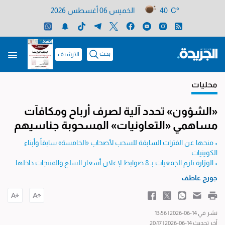
40 C°
الخميس 06 أغسطس 2026
بحث
الارشيف
محليات
«الشؤون» تحدد آلية لصرف أرباح ومكافآت
مساهمي «التعاونيات» المسحوبة جناسيهم
• منحها عن الفترات السابقة للسحب لأصحاب «الخامسة» سابقاً وأبناء
الكويتيات
• الوزارة تلزم الجمعيات بـ 8 ضوابط لإعلان أسعار السلع والمنتجات داخلها
جورج عاطف
نشر في 14-06-2026 | 13:56
آخر تحديث 14-06-2026 | 20:17