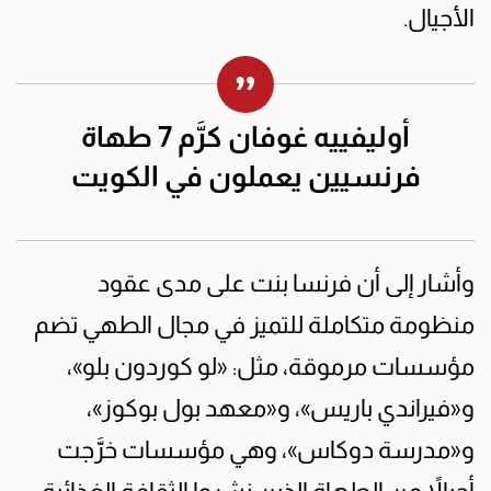
الأجيال.
أوليفييه غوفان كرَّم 7 طهاة
فرنسيين يعملون في الكويت
وأشار إلى أن فرنسا بنت على مدى عقود
منظومة متكاملة للتميز في مجال الطهي تضم
مؤسسات مرموقة، مثل: «لو كوردون بلو»،
و«فيراندي باريس»، و«معهد بول بوكوز»،
و«مدرسة دوكاس»، وهي مؤسسات خرَّجت