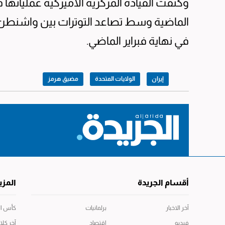
وكثفت القيادة المركزية الأميركية عملياته
الماضية وسط تصاعد التوترات بين واشنطن
في نهاية فبراير الماضي.
إيران
الولايات المتحدة
مضيق هرمز
أقسام الجريدة
المزي
آخر الاخبار
برلمانيات
كأس العال
فيديو
اقتصاد
آخر كلا