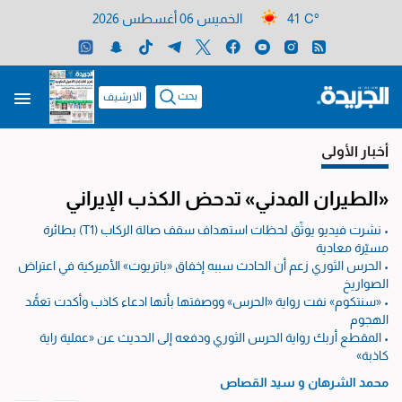
41 C°
الخميس 06 أغسطس 2026
بحث
الارشيف
أخبار الأولى
«الطيران المدني» تدحض الكذب الإيراني
• نشرت فيديو يوثّق لحظات استهداف سقف صالة الركاب (T1) بطائرة
مسيّرة معادية
• الحرس الثوري زعم أن الحادث سببه إخفاق «باتريوت» الأميركية في اعتراض
الصواريخ
• «سنتكوم» نفت رواية «الحرس» ووصفتها بأنها ادعاء كاذب وأكدت تعمُّد
الهجوم
• المقطع أربك رواية الحرس الثوري ودفعه إلى الحديث عن «عملية راية
كاذبة»
محمد الشرهان
و
سيد القصاص