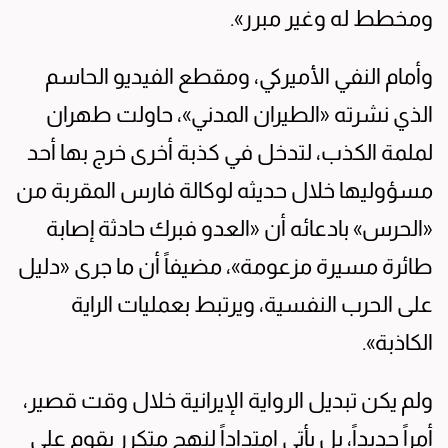
ومخطط له وغير مبرر».
وأمام النفي الأميركي، ومقطع الفيديو الحاسم
الذي نشرته «الطيران المدني»، حاولت طهران
لملمة الكذب، لتدخل في كذبة أخرى خرج بها أحد
مسؤوليها خلال حديثه لوكالة فارس المقربة من
«الحرس» بادعائه أن «العدو فبرك حادثة إصابة
طائرة مسيرة مزعومة»، مضيفاً أن ما جرى «دليل
على الحرب النفسية، ويرتبط بعمليات الراية
الكاذبة».
ولم يكن تبديل الرواية الإيرانية خلال وقت قصير،
أمراً جديداً، بل يأتي امتداداً لنهج متكرر يقوم على