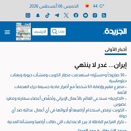
44 C°
الخميس 06 أغسطس 2026
بحث
الارشيف
أخبار الأولى
إيران... غدر لا ينتهي
• 30 صاروخاً و«مسيَّرة» استهدفت مطار الكويت ومنشآت حيوية وبعثات
دبلوماسية
• مصرع مقيم وإصابة 63 شخصاً مع أضرار مادية جسيمة جراء الهجمات
الآثمة
• «الخارجية» تستدعي القائم بالأعمال الإيراني وتُخفِّض أعضاء سفارته وتطرد
عضوين
• الكويت ترفض استخدام أراضيها أو أجوائها في أي أعمال عدائية ضد أي
دولة
• تكرار المزاعم الباطلة لا يبرر الاعتداءات التي طالت أراضينا ومنشآتنا المدنية
محمد الشرهان
و
حمد العبدلي