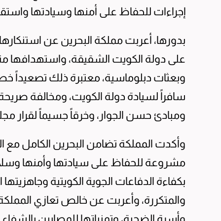
إجراءات للحفاظ على أمنها وسيادتها واستقر
بدورها، أعربت مملكة البحرين عن استنكارها ال
على دولة الكويت الشقيقة، واستهدافها منش
وبعثات دبلوماسية، معتبرة ذلك تصعيداً خطيرا
سافراً لسيادة دولة الكويت، ومخالفة صريحة 
ومبادئ حسن الجوار، وخرقاً جسيماً لقرار مجلس 
وأكدت المملكة تضامن البحرين الكامل مع الكو
مشروعة للحفاظ على سيادتها وأمنها وسلام
بكفاءة الدفاعات الجوية الكويتية وجاهزيتها ال
والمتكررة، وأعربت عن خالص تعازي المملك
وأسرة الضحية، وتمنياتها للمصابين بالشفاء