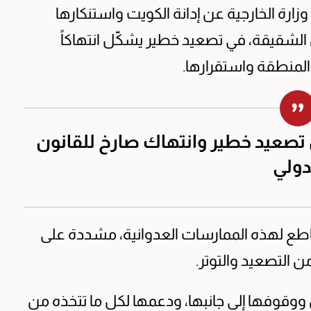
ط قتيل وإصابة 63، أعربت وزارة الخارجية عن إدانة الكويت واستنكارها
ن الشقيقة، في تصعيد خطير يشكّل انتهاكاً
 المنطقة واستقرارها.
ن تصعيد خطير وانتهاك صارخ للقانون
دولي
قاطع لهذه الممارسات العدوانية، مشددة على
ن التصعيد والتوتر.
ووقوفها إلى جانبها، ودعمها لكل ما تتخذه من