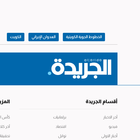
الخطوط الجوية الكويتية
العدوان الإيراني
الكويت
أقسام الجريدة
المزي
آخر الاخبار
برلمانيات
كأس العال
فيديو
اقتصاد
آخر كلا
أخبار الاولى
توابل
تحقيقا