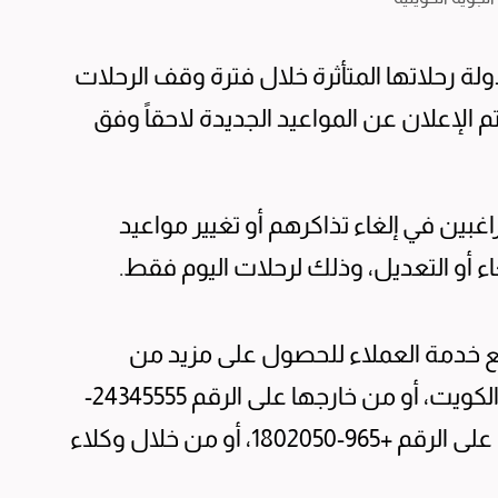
لة رحلاتها المتأثرة خلال فترة وقف الرحلات
موافق 3 يونيو 2026، على أن يتم الإعلان عن المواعيد الجديدة لاحقاً وفق
غبين في إلغاء تذاكرهم أو تغيير مواعيد
ء أو التعديل، وذلك لرحلات اليوم فقط.
ع خدمة العملاء للحصول على مزيد من
الاستفسارات، عبر الرقم 171 من داخل دولة الكويت، أو من خارجها على الرقم 24345555-
965+ (داخلي 171)، إضافة إلى خدمة الواتساب على الرقم +965-1802050، أو من خلال وكلاء