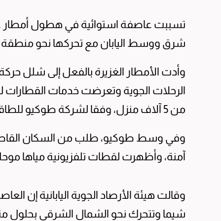
تسببت عاصفة استوائية في هطول أمطار غز
شرق ووسط اليابان مع تحركها نحو منطقة طو
وأدت الأمطار الغزيرة بالفعل إلى شلل حركة 
الرحلات الجوية وتعرضت خدمات القطارات للتع
من 5 آلاف منزل، وفقا لشركة طوكيو للطاقة الكهربائية التي تخدم منطقة العاصمة.
وفي وسط طوكيو، طلب من السكان القاطنين
آمنة، وأظهرت لقطات تلفزيونية مياها موح
وقالت هيئة الأرصاد الجوية اليابانية إن ال
شيما وتتحرك نحو الشمال الشرقي بحلول م