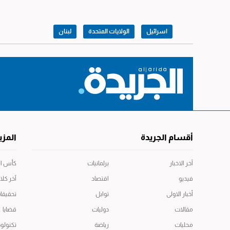
اسرائيل
الولايات المتحدة
لبنان
أقسام الجريدة
المزي
آخر الاخبار
برلمانيات
كأس العال
فيديو
اقتصاد
آخر كلا
أخبار الاولى
توابل
تحقيقا
مقالات
دوليات
قضايا
محليات
رياضة
تكنولوج