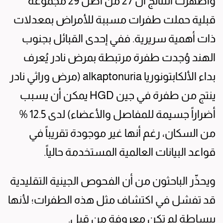
وأظهرت النتائج أن 27 من أصل 29 مجموعة
قبلية حملت طفرات مسببة للأمراض بمعدلات
ذات أهمية سريرية. ففي إحدى القبائل بجنوب
الهند وُجدت طفرة مرتبطة بمرض نادر يُعرف
بداء الألكابتونوريا alkaptonuria (مرض وراثي نادر
ينتج من طفرة في جين HGD يمكن أن يسبب
أضراراً جسيمة للمفاصل والأعضاء) لدى 12.5 %
من السكان، رغم أنها غير موجودة تقريباً في
قواعد البيانات العالمية المستخدمة حالياً.
ويحذّر الباحثون من أن الفحوص الجينية التقليدية
قد تفشل في اكتشاف مثل هذه الطفرات؛ لأنها
ببساطة لم تكن معروفة من قبل.