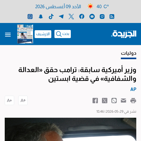
40 C°
الأحد 09 أغسطس 2026
بحث
الارشيف
دوليات
وزير أميركية سابقة: ترامب حقق «العدالة
والشفافية» في قضية ابستين
AP
نشر في 29-05-2026 | 18:46