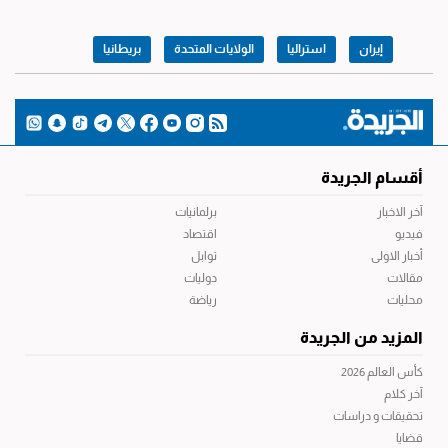
إيران
استراليا
الولايات المتحدة
بريطانيا
أقسام الجريدة
آخر الاخبار
برلمانيات
فيديو
اقتصاد
أخبار الاولى
توابل
مقالات
دوليات
محليات
رياضة
المزيد من الجريدة
كأس العالم 2026
آخر كلام
تحقيقات و دراسات
قضايا