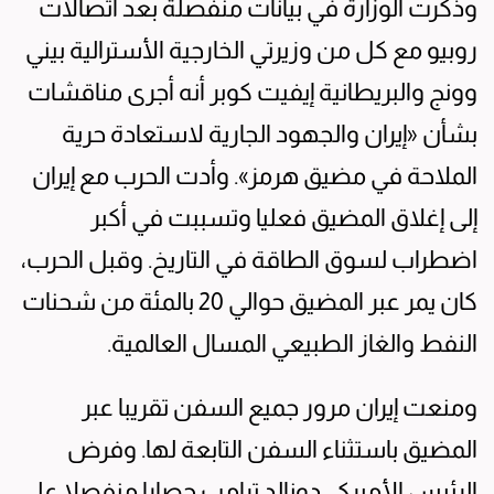
وذكرت الوزارة ⁠في بيانات منفصلة بعد اتصالات
روبيو مع كل من وزيرتي الخارجية الأسترالية ‌بيني
وونج والبريطانية ​إيفيت كوبر أنه أجرى مناقشات
بشأن «إيران والجهود الجارية ‌لاستعادة ​حرية
الملاحة في مضيق هرمز». وأدت الحرب ‌مع إيران
إلى إغلاق ‌المضيق فعليا وتسببت في أكبر
اضطراب لسوق الطاقة في التاريخ. وقبل الحرب،
كان يمر عبر المضيق حوالي ​20 بالمئة من شحنات
النفط والغاز الطبيعي المسال العالمية.
ومنعت إيران مرور جميع السفن تقريبا عبر ​
المضيق باستثناء السفن التابعة لها. وفرض
‌الرئيس الأميركي دونالد ترامب حصارا منفصلا على