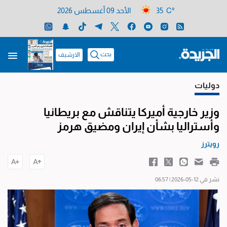
35 C°
الأحد 09 أغسطس 2026
بحث
الارشيف
دوليات
وزير خارجية أميركا يتناقش مع بريطانيا
وأستراليا بشأن إيران ومضيق هرمز
رويترز
نشر في 12-05-2026 | 06:57