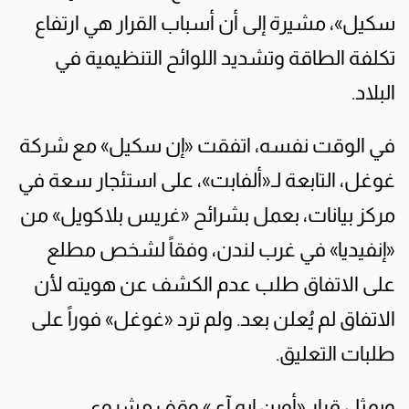
سكيل»، مشيرة إلى أن أسباب القرار هي ارتفاع
تكلفة الطاقة وتشديد اللوائح التنظيمية في
البلاد.
في الوقت نفسه، اتفقت «إن سكيل» مع شركة
غوغل، التابعة لـ«ألفابت»، على استئجار سعة في
مركز بيانات، بعمل بشرائح «غريس بلاكويل» من
«إنفيديا» في غرب لندن، وفقاً لشخص مطلع
على الاتفاق طلب عدم الكشف عن هويته لأن
الاتفاق لم يُعلن بعد. ولم ترد «غوغل» فوراً على
طلبات التعليق.
ويمثل قرار «أوبن إيه آي» وقف مشروع