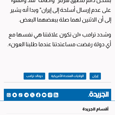
بشكل دائم مضيق هرمز" وأضاف "لقد وافقوا
على عدم إرسال أسلحة إلى إيران" وبدا أنه يشير
إلى أن الاثنين لهما صلة ببعضهما البعض.
وشدد ترامب «لن تكون علاقتنا هي نفسها مع
أي دولة رفضت مساعتدتنا عندما طلبنا العون».
إيران
الولايات المتحدة الأمريكية
دونالد ترامب
أقسام الجريدة