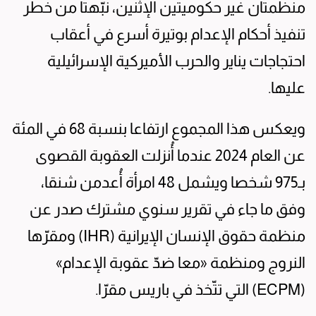
منظمتان غير حكوميتين الإثنين، نبّهتا من خطر
تنفيذ أحكام الإعدام بوتيرة أسرع في أعقاب
احتجاجات يناير والحرب الأميركية الإسرائيلية
عليها.
ويعكس هذا المجموع ارتفاعا بنسبة 68 في المئة
عن العام 2024 عندما أُنزلت العقوبة القصوى
بـ975 شخصا ويشمل 48 امرأة أُعدمن شنقا،
وفق ما جاء في تقرير سنوي مشترك صدر عن
منظمة حقوق الإنسان الإيرانية (IHR) ومقرّها
النروج ومنظمة «معا ضدّ عقوبة الإعدام»
(ECPM) التي تتّخذ في باريس مقرّا.