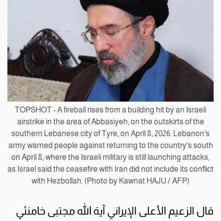
TOPSHOT - A fireball rises from a building hit by an Israeli
airstrike in the area of Abbasiyeh, on the outskirts of the
southern Lebanese city of Tyre, on April 8, 2026. Lebanon's
army warned people against returning to the country's south
on April 8, where the Israeli military is still launching attacks,
as Israel said the ceasefire with Iran did not include its conflict
with Hezbollah. (Photo by Kawnat HAJU / AFP)
قال الزعيم ⁠الأعلى الإيراني ⁠آية الله مجتبى خامنئي