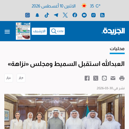
35 C°
الاثنين 10 أغسطس 2026
بحث
الارشيف
محليات
العبدالله استقبل السميط ومجلس «نزاهة»
نشر في 30-03-2026