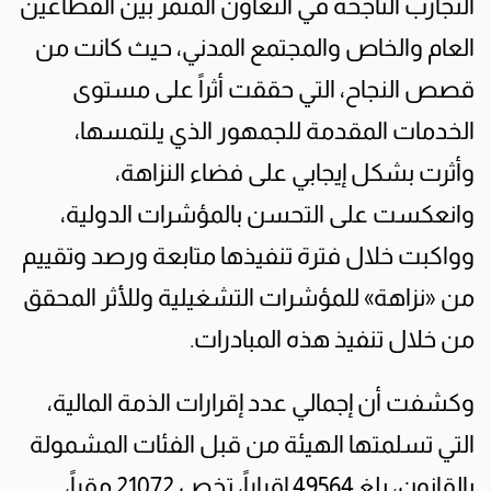
التجارب الناجحة في التعاون المثمر بين القطاعين
العام والخاص والمجتمع المدني، حيث كانت من
قصص النجاح، التي حققت أثراً على مستوى
الخدمات المقدمة للجمهور الذي يلتمسها،
وأثرت بشكل إيجابي على فضاء النزاهة،
وانعكست على التحسن بالمؤشرات الدولية،
وواكبت خلال فترة تنفيذها متابعة ورصد وتقييم
من «نزاهة» للمؤشرات التشغيلية وللأثر المحقق
من خلال تنفيذ هذه المبادرات.
وكشفت أن إجمالي عدد إقرارات الذمة المالية،
التي تسلمتها الهيئة من قبل الفئات المشمولة
بالقانون، بلغ 49564 إقراراً، تخص 21072 مقراً،