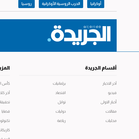
أوكرانيا
الحرب الروسية الأوكرانية
روسيا
أقسام الجريدة
المزي
آخر الاخبار
برلمانيات
كأس العال
فيديو
اقتصاد
آخر كلا
أخبار الاولى
توابل
تحقيقا
مقالات
دوليات
قضايا
محليات
رياضة
تكنولوج
كاريكاتي