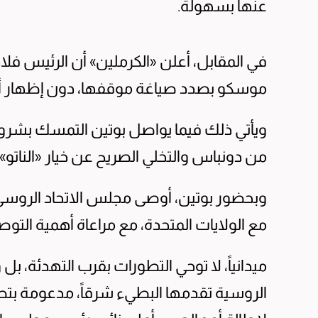
عنها بسهولة.
في المقابل، أعلن «الكرملين» أن الرئيس فلاد
موسكو بصدد صياغة موقفها، دون إظهار أي 
ويأتي ذلك فيما يواصل بوتين التمسك بشروطه
من دونباس والتخلي الصريح عن خيار «الناتو»
وبحضور بوتين، أوصى مجلس الاتحاد الروسي و
مع الولايات المتحدة، مع مراعاة أهمية التوصل
ميدانياً، لا توحي التطورات بقرب التهدئة، ب
الروسية تقدمها البطيء شرقاً، مدعومة بت