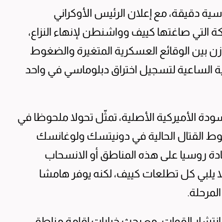
سية دقيقة، مع إعلان الرئيس الأوكراني
 التي صاغتها كييف وواشنطن لإنهاء النزاع،
 بين الوقائع العسكرية المتغيرة والضغوط
يركية الساعية لتسجيل اختراق دبلوماسي في واحد
 بعد تقليص المسودة الأميركية الأصلية، تمثّل تحولا ملحوظا في
 خطوط القتال الحالية في دونيتسك ولوغانسك
ادة روسيا على هذه المناطق أو الانسحاب
لا يلبي كل تطلعات كييف، لكنه يوفر هامشا
لمرحلة.
انتشار القوات، مع بحث خيارات إقامة مناطق