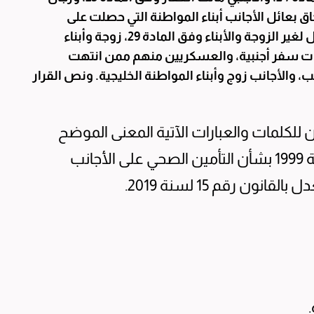
وخطباء الحسينيات وفق المادة 31، والتحاق بعائل الأجانب أبناء المواطنة التي حصلت على
الجنسية بالتبعية بزواجها من مواطن، والتحاق بعائل لغير الزوجة والأبناء وفق المادة 29، زوجة وأبناء
ازات سفر أجنبية، والعسكريين منهم ممن انتهت
، والأجانب زوج وأبناء المواطنة الخليجية. ونص القرار
 للكلمات والعبارات الآتية المعنى الموضح
قرين كل منها: القانون: القانون رقم (1) لسنة 1999 بشأن التأمين الصحي على الأجانب
 رقم 15 لسنة 2019.