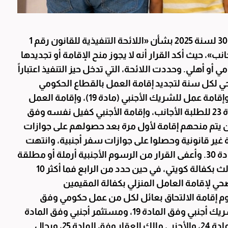
أصدر وزير الصحة د. أحمد العوضي قراراً وزارياً رقم 306 لسنة 2025 بشأن «اللائحة التنفيذية للقانون رقم 1
الأجانب»، حيث أكد القرار أنه لا يجوز منح الإقامة أو تجديدها
 أهلي. وحددت اللائحة، التي تدخل حيز التنفيذ اعتباراً
للضمان الصحي لكل سنة لتجديد إقامة العمل بالقطاع الحكومي
(مادة 17)، وإقامة العمل بالقطاع الأهلي (مادة 18)، وإقامة عمل للشريك الأجنبي (مادة 19)، وإقامة العمل
للمستثمر الأجنبي وفق المادة 21، وإقامة وفق المادة 23 للطلبة الأجانب، وإقامة الأجنبي كفيل نفسه وفق
ة الذين يتم منحهم إقامة لأول مرة بعد حصولهم على جوازات
غير قانونية وحصلوا على جوازات سفر أجنبية، وانتهت
خدمتهم بالتقاعد، وذوي الشهداء الأجانب وفق المادة 30. وأعفى القرار من الرسوم الأجنبية أرملة أو مطلقة
مواطن ولديها أبناء، والعامل المنزلي الأول حتى الثالث بكفالة كويتي، في حين حدد من الرابع فما أكثر 10
نار رسم الضمان الصحي لإقامة العامل المنزلي بكفالة المقيمين
القرار 100 دينار سنوياً رسوم إقامة الالتحاق بعائل لكل من عمل حكومي وفق
المادة 17، وعمل بالقطاع الأهلي وفق المادة 18، وشريك أجنبي وفق المادة 19، ومستثمر أجنبي وفق المادة
21، وللدراسة وفق المادة 23، وكفيل نفسه وفق المادة 24، والأجنبي مالك العقار وفق المادة 25، ورجال