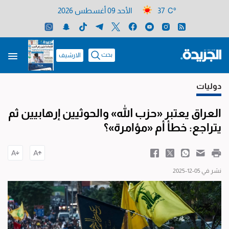
37 C°
الأحد 09 أغسطس 2026
بحث
الارشيف
دوليات
العراق يعتبر «حزب الله» والحوثيين إرهابيين ثم
يتراجع: خطأ أم «مؤامرة»؟
نشر في 05-12-2025