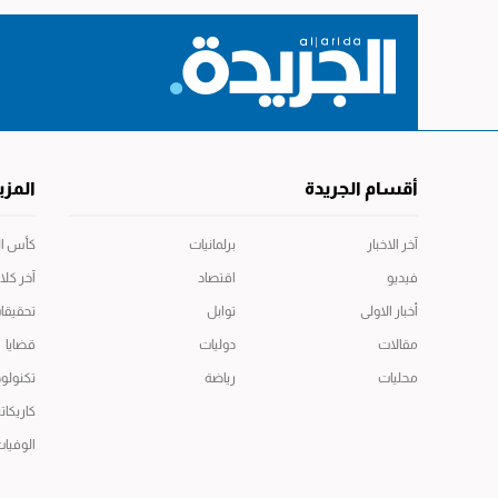
أقسام الجريدة
المزي
آخر الاخبار
برلمانيات
كأس العال
فيديو
اقتصاد
آخر كلا
أخبار الاولى
توابل
تحقيقا
مقالات
دوليات
قضايا
محليات
رياضة
تكنولوج
كاريكاتي
الوفيا