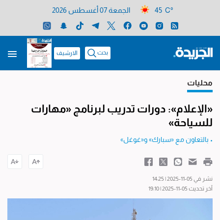
45 C°
الجمعة 07 أغسطس 2026
بحث
الارشيف
محليات
«الإعلام»: دورات تدريب لبرنامج «مهارات
للسياحة»
• بالتعاون مع «سبارك» و«غوغل»
نشر في 05-11-2025 | 14:25
آخر تحديث 05-11-2025 | 19:10