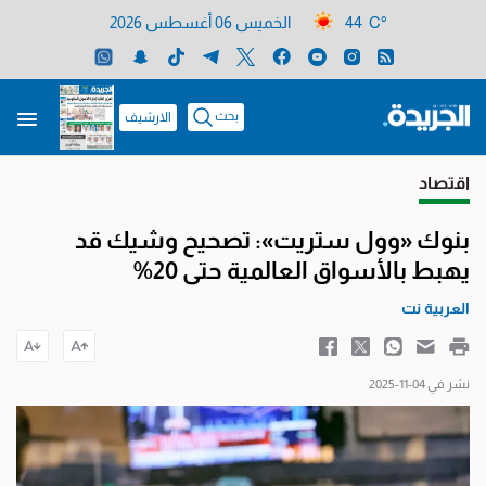
44 C°
الخميس 06 أغسطس 2026
بحث
الارشيف
اقتصاد
بنوك «وول ستريت»: تصحيح وشيك قد
يهبط بالأسواق العالمية حتى 20%
العربية نت
نشر في 04-11-2025