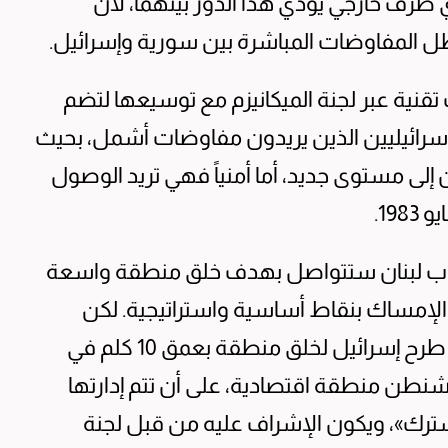
طرف خارجي يؤدي هذا الدور بينهما، لأن
ل المفاوضات المباشرة بين سورية وإسرائيل.
تقنية عبر لجنة الميكانيزم مع توسيعها لتضم
إسرائيليين الذين يريدون مفاوضات أشمل، بحيث
 إلى مستوى جديد، أما أمنياً فهي تريد الوصول
جنوب لبنان ستتواصل بهدف خلق منطقة واسعة
 الإمساك بنقاط أساسية واستراتيجية. لكن
الأخطر هو بدء التداول بأفكار إسرائيلية حول طرح إسرائيل لخلق منطقة بعمق 10 كلم في
واشنطن منطقة اقتصادية، على أن تتم إدارتها
ترك»، ويكون الإشراف عليه من قبل لجنة