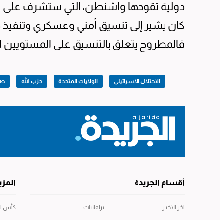
كان يشير إلى تنسيق أمني وعسكري وتنفيذ دوري
فالمطروح يتعلق بالتنسيق على المستويين ا
الاحتلال الاسرائيلي
الولايات المتحدة
حزب الله
صر
أقسام الجريدة
المزي
آخر الاخبار
برلمانيات
كأس العال