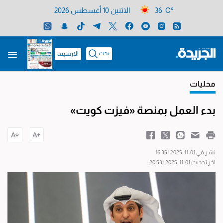
36 C°
الاثنين 10 أغسطس 2026
بحث
الارشيف
محليات
بدء العمل بمنصة «فيزت كويت»
نشر في 01-11-2025 | 16:35
آخر تحديث 01-11-2025 | 20:53