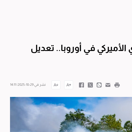
لأميركي في أوروبا.. تعديل
نشر في 29-10-2025 | 14:11